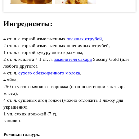
Ингредиенты:
4 ст. л. с горкой измельченных
овсяных отрубей
,
2 ст. л. с горкой измельченных пшеничных отрубей,
1 ст. л. с горкой кукурузного крахмала,
2 ст. л. ксилита + 1 ст. л.
заменителя сахара
Sussiny Gold (или
любого другого),
4 ст. л.
сухого обезжиренного молока
,
4 яйца,
250 г густого мягкого творожка (по консистенции как твор.
масса),
4 ст. л. сушеных ягод годжи (можно отложить 1 ложку для
украшения),
1 уп. сухих дрожжей (7 г),
ванилин.
Ромовая глазурь: