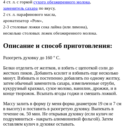
4 ст. л. с горкой
сухого обезжиренного молока
,
заменитель сахара
по вкусу,
2 ст. л. парафинового масла,
ароматизатор «Ром»,
2-3 столовые ложки сока лайма (или лимона),
несколько столовых ложек обезжиренного молока.
Описание и способ приготовления:
Разогреть духовку до 160 ° С.
Белки отделить от желтков, и взбить с щепоткой соли до
жестких пиков. Добавить ксилит и взбивать еще несколько
минут. Взбивать и постепенно добавлять по одному желтку,
затем обычный заменитель сахара, измельченные отруби,
кукурузный крахмал, сухое молоко, ванилин, дрожжи, и в
конце творожок. Всыпать ягоды годжи и смешать ложкой.
Массу залить в форму (у меня форма диаметром 19 см и 7 см
в высоту) и поставить в разогретую духовку. Выпекать в
течение ок. 50 мин. Не открывая духовку (если кулич не
подрумяниться - накрыть алюминиевой фольгой). Затем
оставляем кулич в духовке остывать.