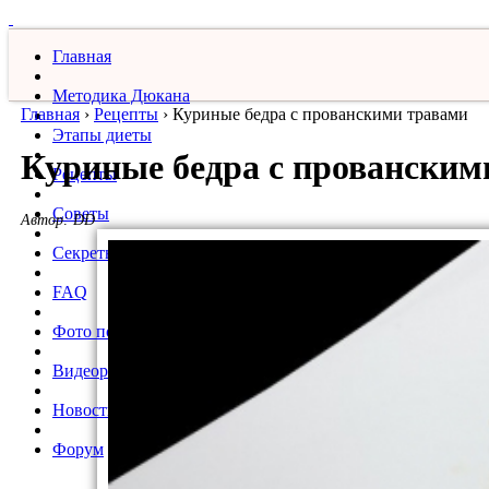
Главная
Методика Дюкана
Главная
›
Рецепты
›
Куриные бедра с прованскими травами
Этапы диеты
Куриные бедра с прованским
Рецепты
Советы
Автор:
DD
Секреты
FAQ
Фото похудевших
Видеорецепты
Новости
Форум