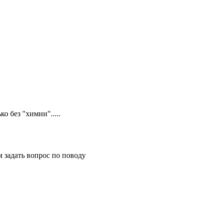
о без "химии".....
м задать вопрос по поводу