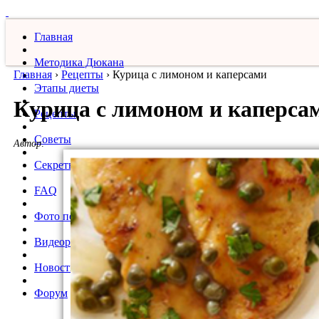
Главная
Методика Дюкана
Главная
›
Рецепты
›
Курица с лимоном и каперсами
Этапы диеты
Курица с лимоном и каперса
Рецепты
Советы
Автор:
Секреты
FAQ
Фото похудевших
Видеорецепты
Новости
Форум