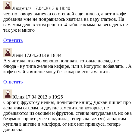
Людмила
17.04.2013 в 18:40
честно говоря выпечка со стевией еще ничего, а вот в кофе
добавила мне не понравилось хватила на пару глатков. На
самамом деле в этом рецепте 4 табл. сахзама на весь день не
так уж и много
Ответить
Леди
17.04.2013 в 18:44
А я читала, что ею хорошо поливать готовые несладкие
блюда - ну типа желе на кефире, или в йогурты добавлять... А
кофе и чай я вполне могу без сахараи его зама пить
Ответить
Юлия
17.04.2013 в 19:25
Сорбит, фруктозу нельзя, почитайте книгу, Дюкан пишет про
аспартам сах.зам. и другие заменители которые, не
добываются из овощей и фруктов. стевия натуральная, но она
безумно горчит , я ее накупила, теперь валяется:(. аспартам
купила в аптеке и милфорд, от них нет привкуса, теперь
довольна.