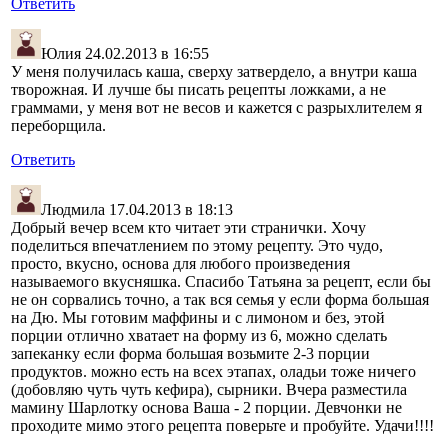
Ответить
Юлия
24.02.2013 в 16:55
У меня получилась каша, сверху затвердело, а внутри каша
творожная. И лучше бы писать рецепты ложками, а не
граммами, у меня вот не весов и кажется с разрыхлителем я
переборщила.
Ответить
Людмила
17.04.2013 в 18:13
Добрый вечер всем кто читает эти странички. Хочу
поделиться впечатлением по этому рецепту. Это чудо,
просто, вкусно, основа для любого произведения
называемого вкусняшка. Спасибо Татьяна за рецепт, если бы
не он сорвались точно, а так вся семья у если форма большая
на Дю. Мы готовим маффины и с лимоном и без, этой
порции отлично хватает на форму из 6, можно сделать
запеканку если форма большая возьмите 2-3 порции
продуктов. можно есть на всех этапах, оладьи тоже ничего
(добовляю чуть чуть кефира), сырники. Вчера разместила
мамину Шарлотку основа Ваша - 2 порции. Девчонки не
проходите мимо этого рецепта поверьте и пробуйте. Удачи!!!!