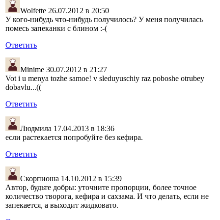
Wolfette
26.07.2012 в 20:50
У кого-нибудь что-нибудь получилось? У меня получилась
помесь запеканки с блином :-(
Ответить
Minime
30.07.2012 в 21:27
Vot i u menya tozhe samoe! v sleduyuschiy raz poboshe otrubey
dobavlu...((
Ответить
Людмила
17.04.2013 в 18:36
если растекается попробуйте без кефира.
Ответить
Скорпиоша
14.10.2012 в 15:39
Автор, будьте добры: уточните пропорции, более точное
количество творога, кефира и сахзама. И что делать, если не
запекается, а выходит жидковато.