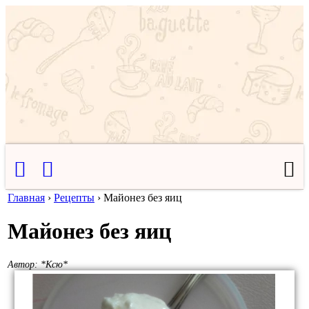
Главная
›
Рецепты
›
Майонез без яиц
Майонез без яиц
Автор:
*Ксю*