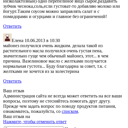
низколактозный) одно перепелиное яйцо сырое,раздавить
зубчик чеснока,соль,если густоват-то добавляю молоко или
йогурт.Таким соусом можно заправлять салат и с
помидорами и огурцами и главное без ограничений!
Ответить
Елена
10.06.2013 в 10:30
майонез получился очень жидким. делала такой из
растительного масла получился очень густая пена,
значительно гуще чем обычный майонез, этот... в чем
причина. Вазелиновое масло с желтками получается
нормальная густота... Буду благодарна за совет, т.к. с
желтками не хочется из за холестерина
Ответить
Ваш отзыв
Администрация сайта не всегда может ответить на все ваши
вопросы, поэтому не стесняйтесь помогать друг другу.
Прежде чем задать вопрос по поводу продуктов питания,
ознакомьтесь, пожалуйста, со
списком
.
Ваш отзыв на
Нажмите, чтобы отменить ответ