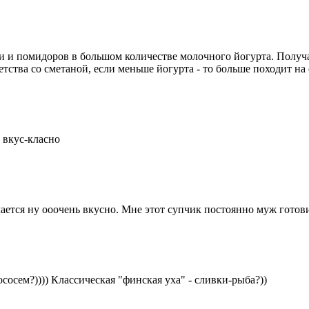
и и помидоров в большом количестве молочного йогурта. Получа
етства со сметаной, если меньше йогурта - то больше походит на
 вкус-класно
чается ну ооочень вкусно. Мне этот супчик постоянно муж готов
сосем?)))) Классическая "финская уха" - сливки-рыба?))