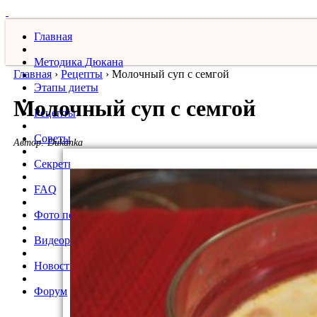
Главная
Методика Дюкана
Главная
›
Рецепты
›
Молочный суп с семгой
Этапы диеты
Молочный суп с семгой
Рецепты
Советы
Автор:
Dukanka
Секреты
FAQ
Фото похудевших
Видеорецепты
Новости
Форум