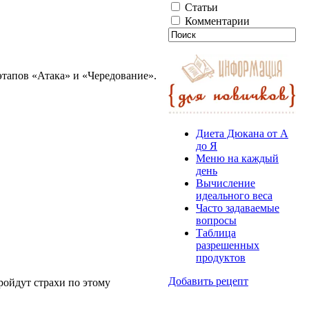
Статьи
Комментарии
этапов «Атака» и «Чередование».
Диета Дюкана от А
до Я
Меню на каждый
день
Вычисление
идеального веса
Часто задаваемые
вопросы
Таблица
разрешенных
продуктов
Добавить рецепт
ройдут страхи по этому