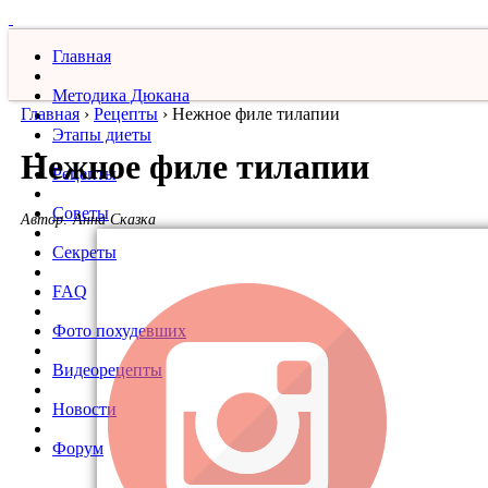
Главная
Методика Дюкана
Главная
›
Рецепты
›
Нежное филе тилапии
Этапы диеты
Нежное филе тилапии
Рецепты
Советы
Автор:
Анна Сказка
Секреты
FAQ
Фото похудевших
Видеорецепты
Новости
Форум