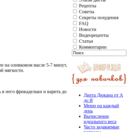
Рецепты
Советы
Секреты похудения
FAQ
Новости
Видеорецепты
Статьи
Комментарии
е на оливковом масле 5-7 минут,
ой мягкости.
 в него фрикадельки и варить до
Диета Дюкана от А
до Я
Меню на каждый
день
Вычисление
идеального веса
Часто задаваемые