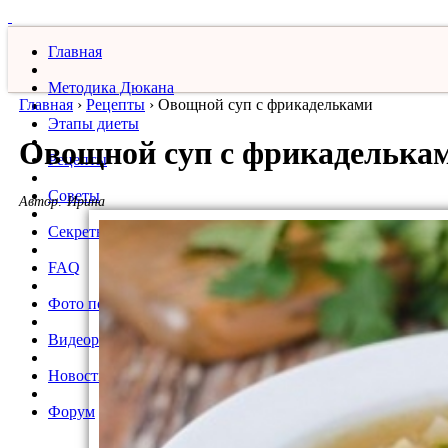
Главная
Методика Дюкана
Главная
›
Рецепты
›
Овощной суп с фрикадельками
Этапы диеты
Овощной суп с фрикаделька
Рецепты
Советы
Автор:
Ирина
Секреты
FAQ
Фото похудевших
Видеорецепты
Новости
Форум