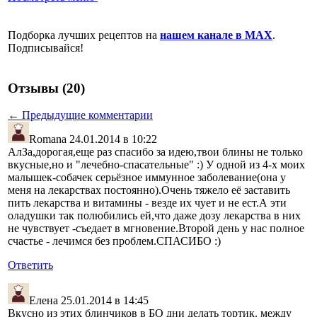
Подборка лучших рецептов на
нашем канале в MAX
.
Подписывайся!
Отзывы (20)
← Предыдущие комментарии
Romana
24.01.2014 в 10:22
АлЗа,дорогая,еще раз спасибо за идею,твои блины не только
вкусные,но и "лечебно-спасательные" :) У одной из 4-х моих
малышек-собачек серьёзное иммунное заболевание(она у
меня на лекарствах постоянно).Очень тяжело её заставить
пить лекарства и витамины - везде их чует и не ест.А эти
оладушки так полюбились ей,что даже дозу лекарства в них
не чувствует -съедает в мгновение.Второй день у нас полное
счастье - лечимся без проблем.СПАСИБО :)
Ответить
Елена
25.01.2014 в 14:45
Вкусно из этих блинчиков в БО дни делать тортик. между