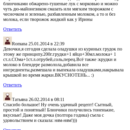
блинчиками обжарено-тушеные лук с морковью и можно
чуть дю-майонезиком смазать или мягким творожком с
чесночком и зеленью, разбавленным молоком, а то и без
молока, если творожок жидкий как у Ирины
Ответить
Romana
25.01.2014 в 22:39
Девочки,я сегодня сделала оладушки из куриных грудок по
этому же принципу.200г.грудки+1 яйцо+30мл.молока+ 1
ст.л.СОма+1ст.л.отрубей,соль,перец.Всё также :крудки и
молоко в блендере размолола,добавила все
ингредиенты,размешала и выпекала оладушками,накрывала
крышкой во время жарки.ВКУСНОТЕНЬ... :)
Ответить
Татьяна
26.02.2014 в 08:11
Спасибо большое! Ну очень удачный рецепт! Сытный,
простой и понятный! Блинчики получились тоненькие,
вкусные! Даже моя дочка (полтора годика) съела с
удовольствием и сказала: ням-ням!)))