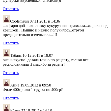
Суперски вкусненько...спасибки))
Ответить
Coolemausi
07.11.2011 в 14:36
...в фарш добавила ложку кукурузного крахмала...жарила под
крышкой.. Пышно и нежно получилось..отруби
предварительно измельчила...!!!
Ответить
Tatiana
10.12.2011 в 18:07
очень вкусно! делала точно по рецепту, только все
располовинила :) спасибо за рецепт!
Ответить
Анна
19.05.2012 в 09:50
Филе 400гр или 1 грудка по 400гр?
Ответить
Юлия
22.10.2012 в 14:18