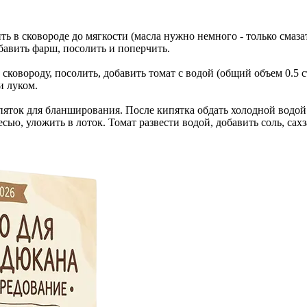
ь в сковороде до мягкости (масла нужно немного - только смазат
обавить фарш, посолить и поперчить.
ковороду, посолить, добавить томат с водой (общий объем 0.5 ст
и луком.
пяток для бланширования. После кипятка обдать холодной водой
ью, уложить в лоток. Томат развести водой, добавить соль, сахз