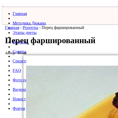
Главная
Методика Дюкана
Главная
›
Рецепты
›
Перец фаршированный
Этапы диеты
Перец фаршированный
Рецепты
Советы
Автор:
Юлия
Секреты
FAQ
Фото похудевших
Видеорецепты
Новости
Форум