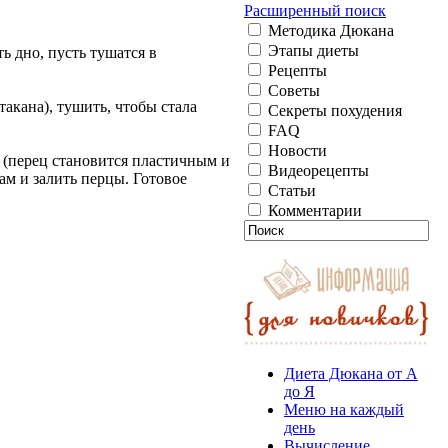
Расширенный поиск
Методика Дюкана
Этапы диеты
ь дно, пусть тушатся в
Рецепты
Советы
акана), тушить, чтобы стала
Секреты похудения
FAQ
Новости
 (перец становится пластичным и
Видеорецепты
ам и залить перцы. Готовое
Статьи
Комментарии
Диета Дюкана от А
до Я
Меню на каждый
день
Вычисление