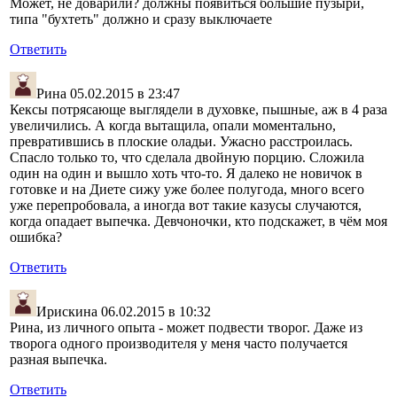
Может, не доварили? должны появиться большие пузыри,
типа "бухтеть" должно и сразу выключаете
Ответить
Рина
05.02.2015 в 23:47
Кексы потрясающе выглядели в духовке, пышные, аж в 4 раза
увеличились. А когда вытащила, опали моментально,
превратившись в плоские оладьи. Ужасно расстроилась.
Спасло только то, что сделала двойную порцию. Сложила
один на один и вышло хоть что-то. Я далеко не новичок в
готовке и на Диете сижу уже более полугода, много всего
уже перепробовала, а иногда вот такие казусы случаются,
когда опадает выпечка. Девчоночки, кто подскажет, в чём моя
ошибка?
Ответить
Ирискина
06.02.2015 в 10:32
Рина, из личного опыта - может подвести творог. Даже из
творога одного производителя у меня часто получается
разная выпечка.
Ответить