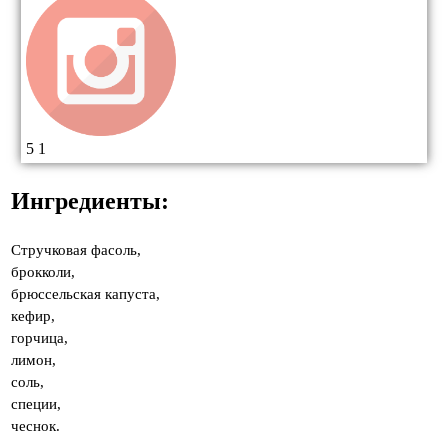
5
1
Ингредиенты:
Стручковая фасоль,
брокколи,
брюссельская капуста,
кефир,
горчица,
лимон,
соль,
специи,
чеснок.