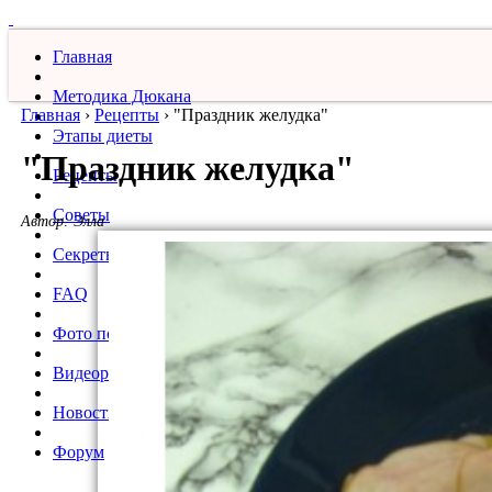
Главная
Методика Дюкана
Главная
›
Рецепты
›
"Праздник желудка"
Этапы диеты
"Праздник желудка"
Рецепты
Советы
Автор:
Элла
Секреты
FAQ
Фото похудевших
Видеорецепты
Новости
Форум