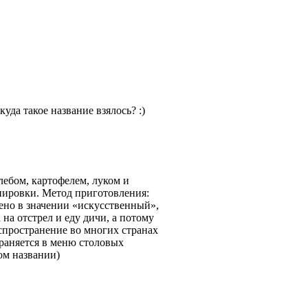
уда такое название взялось? :)
ебом, картофелем, луком и
нировки. Метод приготовления:
лено в значении «искусственный»,
на отстрел и еду дичи, а потому
спространение во многих странах
раняется в меню столовых
ом названии)