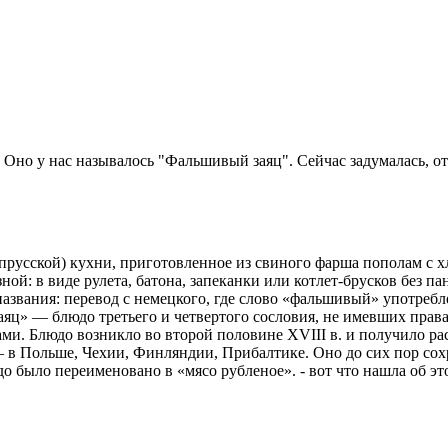
. Оно у нас называлось "Фальшивый заяц". Сейчас задумалась, отк
сской) кухни, приготовленное из свиного фарша пополам с хл
: в виде рулета, батона, запеканки или котлет-брусков без па
названия: перевод с немецкого, где слово «фальшивый» употреб
яц» — блюдо третьего и четвертого сословия, не имевших права 
ми. Блюдо возникло во второй половине XVIII в. и получило ра
в Польше, Чехии, Финляндии, Прибалтике. Оно до сих пор сох
 было переименовано в «мясо рубленое». - вот что нашла об эт