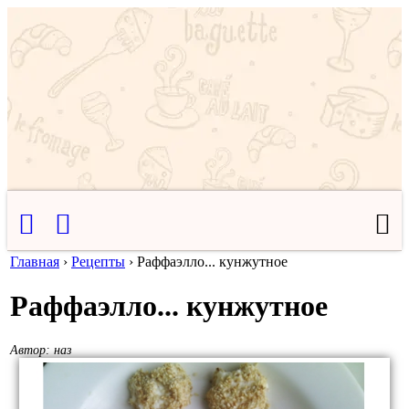
Главная
›
Рецепты
›
Раффаэлло... кунжутное
Раффаэлло... кунжутное
Автор:
наз