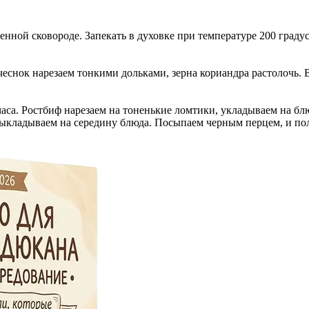
енной сковороде. Запекать в духовке при температуре 200 градус
чеснок нарезаем тонкими дольками, зерна кориандра растолочь.
аса. Ростбиф нарезаем на тоненькие ломтики, укладываем на бл
выкладываем на середину блюда. Посыпаем черным перцем, и по