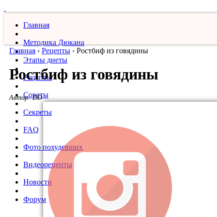
Главная
Методика Дюкана
Главная
›
Рецепты
›
Ростбиф из говядины
Этапы диеты
Ростбиф из говядины
Рецепты
Советы
Автор:
DD
Секреты
FAQ
Фото похудевших
Видеорецепты
Новости
Форум