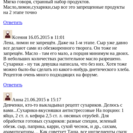
Мягко говоря, странный набор продуктов.
Масло,лимон,сухарики,сыр все это запрещенные продукты
на 2 этапе точно
Ответить
Ксения
16.05.2015 в 11:01
Лена, лимон не запрещён. Даже на 1-м этапе. Сыр уже давно
все делают сами из обезжиренного творога. Он тоже не
запрещён. Масло - там его мало, а порция минимум на двоих.
В небольших количествах растительное масло разрешено.
Сухарики - ну так девушка написала, что без них. Хотя тоже
можно было-бы сделать из какого-нибудь диетического хлеба.
Рецептов очень много подходящих на форуме.
Ответить
Анна
21.06.2015 в 15:17
Девченки, кто-то выкладывал рецепт сухариков. Делюсь с
вами...Cухарики-вкусняшки антистрессовые На порцию: 1
яйцо, 2 ст. л. кефира 2,5 ст. л. овсяных отрубей. Для
обработки готовых сухариков: разные специи, зеленый
обезж. сыр, паприка, карри, сухой чеснок, и др., сахзам,
арамотизаторы… Как советует Таша, все ингредиенты сразу