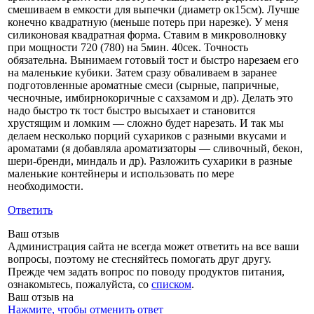
смешиваем в емкости для выпечки (диаметр ок15см). Лучше
конечно квадратную (меньше потерь при нарезке). У меня
силиконовая квадратная форма. Ставим в микроволновку
при мощности 720 (780) на 5мин. 40сек. Точность
обязательна. Вынимаем готовый тост и быстро нарезаем его
на маленькие кубики. Затем сразу обваливаем в заранее
подготовленные ароматные смеси (сырные, папричные,
чесночные, имбирнокоричные с сахзамом и др). Делать это
надо быстро тк тост быстро высыхает и становится
хрустящим и ломким — сложно будет нарезать. И так мы
делаем несколько порций сухариков с разными вкусами и
ароматами (я добавляла ароматизаторы — сливочный, бекон,
шери-бренди, миндаль и др). Разложить сухарики в разные
маленькие контейнеры и использовать по мере
необходимости.
Ответить
Ваш отзыв
Администрация сайта не всегда может ответить на все ваши
вопросы, поэтому не стесняйтесь помогать друг другу.
Прежде чем задать вопрос по поводу продуктов питания,
ознакомьтесь, пожалуйста, со
списком
.
Ваш отзыв на
Нажмите, чтобы отменить ответ