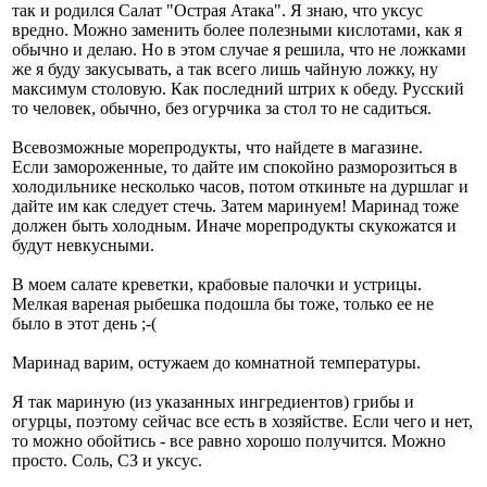
так и родился Салат "Острая Атака". Я знаю, что уксус
вредно. Можно заменить более полезными кислотами, как я
обычно и делаю. Но в этом случае я решила, что не ложками
же я буду закусывать, а так всего лишь чайную ложку, ну
максимум столовую. Как последний штрих к обеду. Русский
то человек, обычно, без огурчика за стол то не садиться.
Всевозможные морепродукты, что найдете в магазине.
Если замороженные, то дайте им спокойно разморозиться в
холодильнике несколько часов, потом откиньте на дуршлаг и
дайте им как следует стечь. Затем маринуем! Маринад тоже
должен быть холодным. Иначе морепродукты скукожатся и
будут невкусными.
В моем салате креветки, крабовые палочки и устрицы.
Мелкая вареная рыбешка подошла бы тоже, только ее не
было в этот день ;-(
Маринад варим, остужаем до комнатной температуры.
Я так мариную (из указанных ингредиентов) грибы и
огурцы, поэтому сейчас все есть в хозяйстве. Если чего и нет,
то можно обойтись - все равно хорошо получится. Можно
просто. Соль, СЗ и уксус.