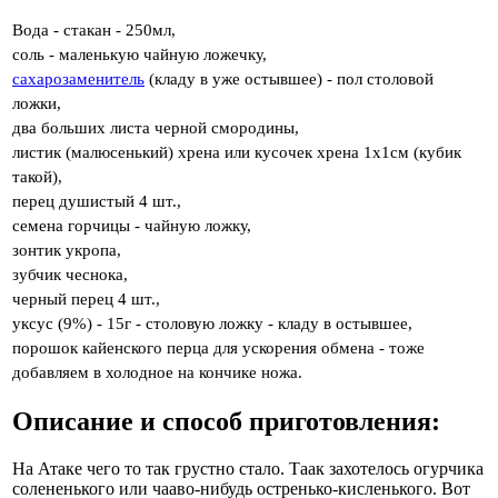
Вода - стакан - 250мл,
соль - маленькую чайную ложечку,
сахарозаменитель
(кладу в уже остывшее) - пол столовой
ложки,
два больших листа черной смородины,
листик (малюсенький) хрена или кусочек хрена 1x1см (кубик
такой),
перец душистый 4 шт.,
семена горчицы - чайную ложку,
зонтик укропа,
зубчик чеснока,
черный перец 4 шт.,
уксус (9%) - 15г - столовую ложку - кладу в остывшее,
порошок кайенского перца для ускорения обмена - тоже
добавляем в холодное на кончике ножа.
Описание и способ приготовления:
На Атаке чего то так грустно стало. Таак захотелось огурчика
солененького или чааво-нибудь остренько-кисленького. Вот