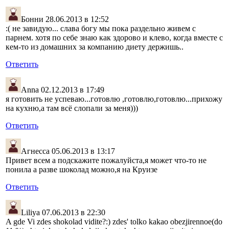
Бонни
28.06.2013 в 12:52
:( не завидую... слава богу мы пока раздельно живем с
парнем. хотя по себе знаю как здорово и клево, когда вместе с
кем-то из домашних за компанию диету держишь..
Ответить
Anna
02.12.2013 в 17:49
я готовить не успеваю...готовлю ,готовлю,готовлю...прихожу
на кухню,а там всё слопали за меня)))
Ответить
Агнесса
05.06.2013 в 13:17
Привет всем а подскажите пожалуйста,я может что-то не
понила а разве шоколад можно,я на Круизе
Ответить
Liliya
07.06.2013 в 22:30
A gde Vi zdes shokolad vidite?:) zdes' tolko kakao obezjirennoe(do