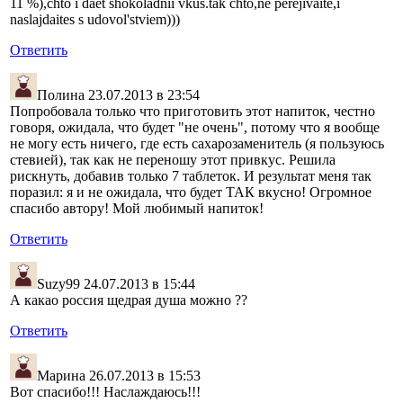
11 %),chto i daet shokoladnii vkus.tak chto,ne perejivaite,i
naslajdaites s udovol'stviem)))
Ответить
Полина
23.07.2013 в 23:54
Попробовала только что приготовить этот напиток, честно
говоря, ожидала, что будет "не очень", потому что я вообще
не могу есть ничего, где есть сахарозаменитель (я пользуюсь
стевией), так как не переношу этот привкус. Решила
рискнуть, добавив только 7 таблеток. И результат меня так
поразил: я и не ожидала, что будет ТАК вкусно! Огромное
спасибо автору! Мой любимый напиток!
Ответить
Suzy99
24.07.2013 в 15:44
А какао россия щедрая душа можно ??
Ответить
Марина
26.07.2013 в 15:53
Вот спасибо!!! Наслаждаюсь!!!