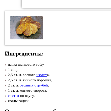
Ингредиенты:
пачка шелкового тофу,
​1 яйцо,
​2,5 ст. л. соевого
изолят
а,
​2,5 ст. л. яичного порошка,
​2 ст. л.
овсяных отрубей
,
​1 ст. л. мягкого творога,
​
сахзам
по вкусу,
​ягоды годжи.