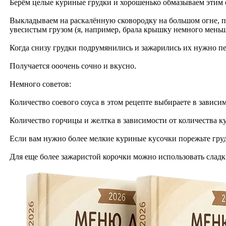
Берём целые куриные грудки и хорошенько обмазываем этим с
Выкладываем на раскалённую сковородку на большом огне, 
увесистым грузом (я, например, брала крышку немного меньше
Когда снизу грудки подрумянились и зажарились их нужно пе
Получается ооочень сочно и вкусно.
Немного советов:
Количество соевого соуса в этом рецепте выбираете в зависи
Количество горчицы и желтка в зависимости от количества ку
Если вам нужно более мелкие куриные кусочки порежьте груд
Для еще более зажаристой корочки можно использовать сладкий