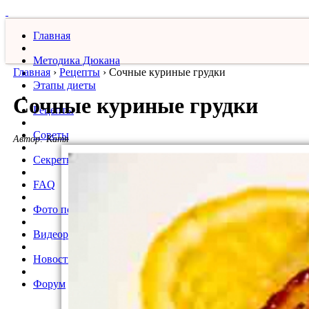
Главная
Методика Дюкана
Главная
›
Рецепты
›
Сочные куриные грудки
Этапы диеты
Сочные куриные грудки
Рецепты
Советы
Автор:
Катя
Секреты
FAQ
Фото похудевших
Видеорецепты
Новости
Форум