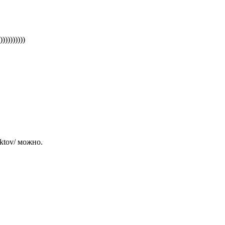
))))))))
uktov/ можно.