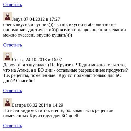
Ответить
Jenya
07.04.2012 в 17:27
очень вкусный супчик))) сытно, вкусно и абсолютно не
напоминает диетический))) все-таки на дюкане при желании
можно очеееень вкусно кушать))))
Ответить
Софья
24.10.2013 в 16:07
Девочки, я запуталась) На Круизе в ЧБ дни можно только то,
что на Атаке, а в БО дни - остальные разрешенные продукты?
Т.е. рецепты, помеченные "Круиз" подходят только для БО
дней? Спасибо!
Ответить
Багира
06.02.2014 в 14:29
По всей видимости так и есть, большая часть рецептов
помеченных Круиз идут для БО дней.
Ответить