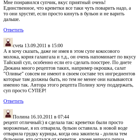
Мне понравился супчик, вкус приятный очень!
Единственное, что креветки все таки чуть поварить надо, а
то они хрустят, если просто кинуть в бульон и не варить
дальше.
Ответить
cveta
13.09.2011 в 15:00
А я хочу сказать, даже не имея в этом супе кокосового
молока, корня галангала и т.д., он очень напоминает по вкусу
Тайский суп, особенно если его сделать поострее. По диете
Дюкана много рецептов таких, например окрошка, салат
"Оливье" совсем не имеют в своем составе тех ингредиентов
которые там должны быть, но тем не менее они называются
именно так. Автора этого рецепта Полину хочу поддержать,
суп просто СУПЕР!
Ответить
Полина
16.10.2011 в 07:44
рецепт отличный:) я сделала так: креветки были просто
мороженые, я их отварила, бульон оставила. в новой воде
отварила грудку курицы, когда она закипела - долила тем
бульоном, что остался от креветок. кроме черного перца