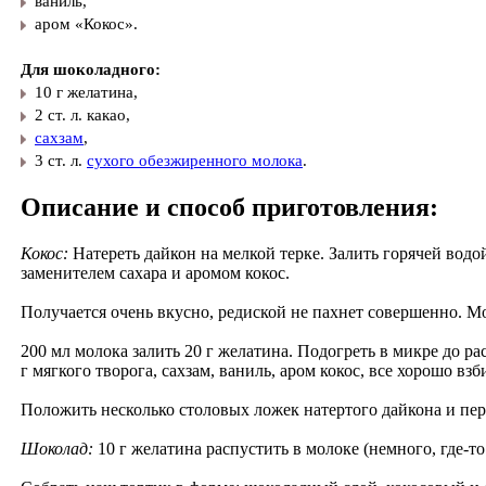
ваниль,
аром «Кокос».
Для шоколадного:
10 г желатина,
2 ст. л. какао,
сахзам
,
3 ст. л.
сухого обезжиренного молока
.
Описание и способ приготовления:
Кокос:
Натереть дайкон на мелкой терке. Залить горячей водой
заменителем сахара и аромом кокос.
Получается очень вкусно, редиской не пахнет совершенно. М
200 мл молока залить 20 г желатина. Подогреть в микре до р
г мягкого творога, сахзам, ваниль, аром кокос, все хорошо взб
Положить несколько столовых ложек натертого дайкона и пер
Шоколад:
10 г желатина распустить в молоке (немного, где-то