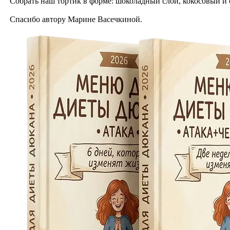
Собрать наш тортик в форме: шоколадный слой, кокосовый и о
Спасибо автору Марине Васечкиной.