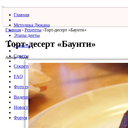
Главная
Методика Дюкана
Главная
›
Рецепты
›
​Торт-десерт «Баунти»
Этапы диеты
​Торт-десерт «Баунти»
Рецепты
Советы
Автор:
Mash
Секреты
FAQ
Фото похудевших
Видеорецепты
Новости
Форум