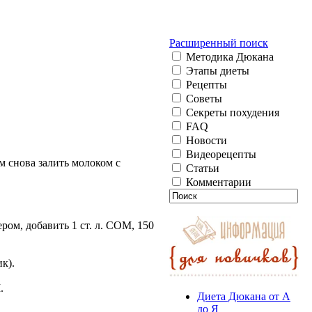
Расширенный поиск
Методика Дюкана
Этапы диеты
Рецепты
Советы
Секреты похудения
FAQ
Новости
Видеорецепты
м снова залить молоком с
Статьи
Комментарии
ром, добавить 1 ст. л. СОМ, 150
к).
.
Диета Дюкана от А
до Я