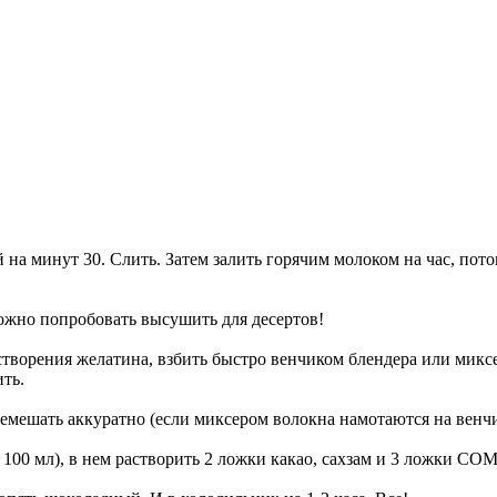
 на минут 30. Слить. Затем залить горячим молоком на час, пото
ожно попробовать высушить для десертов!
астворения желатина, взбить быстро венчиком блендера или миксе
ить.
емешать аккуратно (если миксером волокна намотаются на венчи
 100 мл), в нем растворить 2 ложки какао, сахзам и 3 ложки СОМ