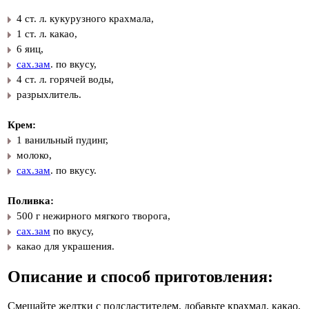
4 ст. л. кукурузного крахмала,
1 ст. л. какао,
6 яиц,
сах.зам
. по вкусу,
4 ст. л. горячей воды,
разрыхлитель.
Крем:
1 ванильный пудинг,
молоко,
сах.зам
. по вкусу.
Поливка:
500 г нежирного мягкого творога,
сах.зам
по вкусу,
какао для украшения.
Описание и способ приготовления:
Смешайте желтки с подсластителем, добавьте крахмал, какао,