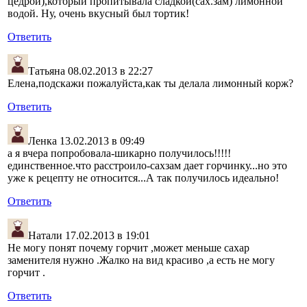
цедрой),который пропитывала сладкой(сах.зам) лимонной
водой. Ну, очень вкусный был тортик!
Ответить
Татьяна
08.02.2013 в 22:27
Елена,подскажи пожалуйста,как ты делала лимонный корж?
Ответить
Ленка
13.02.2013 в 09:49
а я вчера попробовала-шикарно получилось!!!!!
единственное.что расстроило-сахзам дает горчинку...но это
уже к рецепту не относится...А так получилось идеально!
Ответить
Натали
17.02.2013 в 19:01
Не могу понят почему горчит ,может меньше сахар
заменителя нужно .Жалко на вид красиво ,а есть не могу
горчит .
Ответить