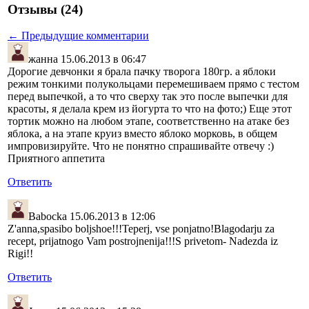
Отзывы (24)
← Предыдущие комментарии
жанна
15.06.2013 в 06:47
Дорогие девчонки я брала пачку творога 180гр. а яблоки
режим тонкими полукольцами перемешиваем прямо с тестом
перед выпечкой, а то что сверху так это после выпечки для
красоты, я делала крем из йогурта то что на фото;) Еще этот
тортик можно на любом этапе, соответственно на атаке без
яблока, а на этапе круиз вместо яблоко морковь, в общем
импровизируйте. Что не понятно спрашивайте отвечу :)
Приятного аппетита
Ответить
Babocka
15.06.2013 в 12:06
Z'anna,spasibo boljshoe!!!Teperj, vse ponjatno!Blagodarju za
recept, prijatnogo Vam postrojnenija!!!S privetom- Nadezda iz
Rigi!!
Ответить