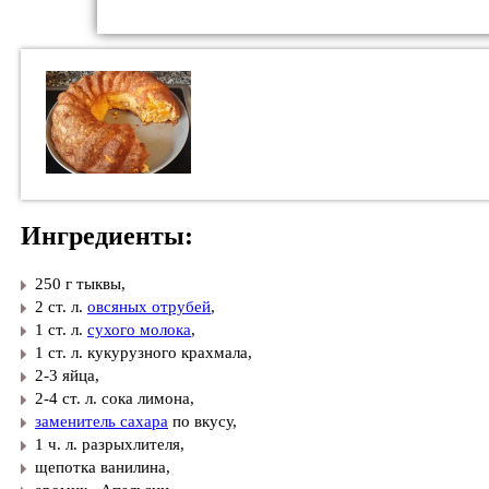
Ингредиенты:
250 г тыквы,
​2 ст. л.
овсяных отрубей
,
​1 ст. л.
сухого молока
,
​1 ст. л. кукурузного крахмала,
​2-3 яйца,
​2-4 ст. л. сока лимона,
​
заменитель сахара
по вкусу,
​1 ч. л. разрыхлителя,
​щепотка ванилина,