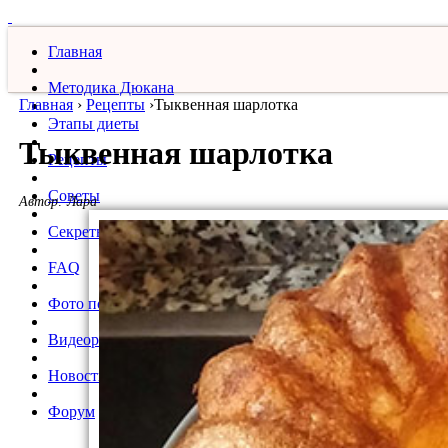
Главная
Методика Дюкана
Главная
›
Рецепты
›
​Тыквенная шарлотка
Этапы диеты
​Тыквенная шарлотка
Рецепты
Советы
Автор:
Лара
Секреты
FAQ
Фото похудевших
Видеорецепты
Новости
Форум