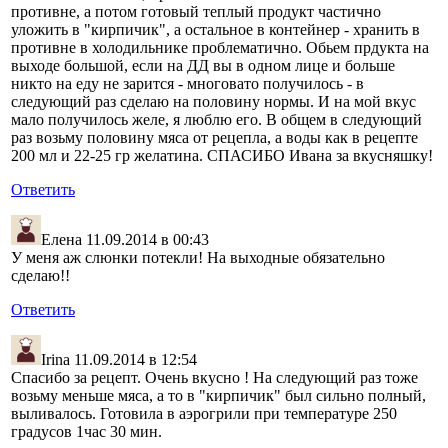
противне, а потом готовый теплый продукт частично
уложить в "кирпичик", а остальное в контейнер - хранить в
противне в холодильнике проблематично. Обьем прдукта на
выходе большой, если на ДД вы в одном лице и больше
никто на еду не зарится - многовато получилось - в
следующий раз сделаю на половину нормы. И на мой вкус
мало получилось желе, я люблю его. В общем в следующий
раз возьму половину мяса от рецепла, а воды как в рецепте
200 мл и 22-25 гр желатина. СПАСИБО Ивана за вкусняшку!
Ответить
Елена
11.09.2014 в 00:43
У меня аж слюнки потекли! На выходные обязательно
сделаю!!
Ответить
Irina
11.09.2014 в 12:54
Спасибо за рецепт. Очень вкусно ! На следующий раз тоже
возьму меньше мяса, а то в "кирпичик" был сильно полный,
выливалось. Готовила в аэрогрили при температуре 250
градусов 1час 30 мин.