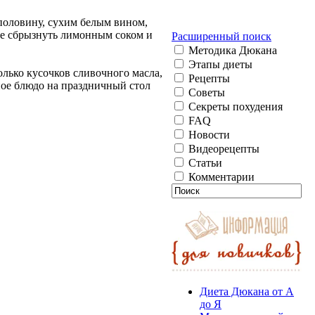
половину, сухим белым вином,
ете сбрызнуть лимонным соком и
Расширенный поиск
Методика Дюкана
Этапы диеты
олько кусочков сливочного масла,
Рецепты
ьное блюдо на праздничный стол
Советы
Секреты похудения
FAQ
Новости
Видеорецепты
Статьи
Комментарии
Диета Дюкана от А
до Я