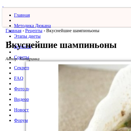
Главная
Методика Дюкана
Главная
›
Рецепты
›
Вкуснейшие шампиньоны
Этапы диеты
Вкуснейшие шампиньоны
Рецепты
Советы
Автор:
Катаринка
Секреты
FAQ
Фото похудевших
Видеорецепты
Новости
Форум