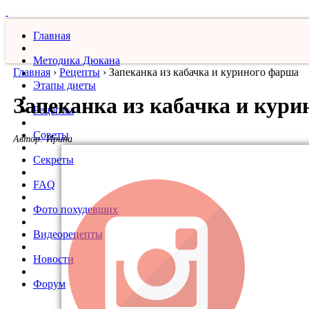
Главная
Методика Дюкана
Главная
›
Рецепты
›
Запеканка из кабачка и куриного фарша
Этапы диеты
Запеканка из кабачка и кур
Рецепты
Советы
Автор:
Ирина
Секреты
FAQ
Фото похудевших
Видеорецепты
Новости
Форум