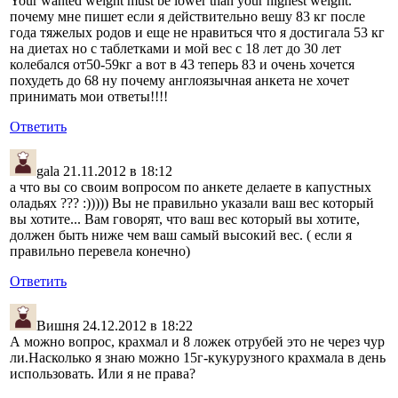
Your wanted weight must be lower than your highest weight.
почему мне пишет если я действительно вешу 83 кг после
года тяжелых родов и еще не нравиться что я достигала 53 кг
на диетах но с таблетками и мой вес с 18 лет до 30 лет
колебался от50-59кг а вот в 43 теперь 83 и очень хочется
похудеть до 68 ну почему англоязычная анкета не хочет
принимать мои ответы!!!!
Ответить
gala
21.11.2012 в 18:12
а что вы со своим вопросом по анкете делаете в капустных
оладьях ??? :))))) Вы не правильно указали ваш вес который
вы хотите... Вам говорят, что ваш вес который вы хотите,
должен быть ниже чем ваш самый высокий вес. ( если я
правильно перевела конечно)
Ответить
Вишня
24.12.2012 в 18:22
А можно вопрос, крахмал и 8 ложек отрубей это не через чур
ли.Насколько я знаю можно 15г-кукурузного крахмала в день
использовать. Или я не права?