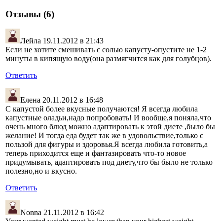
Отзывы (6)
Лейла
19.11.2012 в 21:43
Если не хотите смешивать с солью капусту-опустите не 1-2
минуты в кипящую воду(она размягчится как для голубцов).
Ответить
Елена
20.11.2012 в 16:48
С капустой более вкусные получаются! Я всегда любила
капустные оладьи,надо попробовать! И вообще,я поняла,что
очень много блюд можно адаптировать к этой диете ,было бы
желание! И тогда еда будет так же в удовольствие,только с
пользой для фигуры и здоровья.Я всегда любила готовить,а
теперь приходится еще и фантазировать что-то новое
придумывать, адаптировать под диету,что бы было не только
полезно,но и вкусно.
Ответить
Nonna
21.11.2012 в 16:42