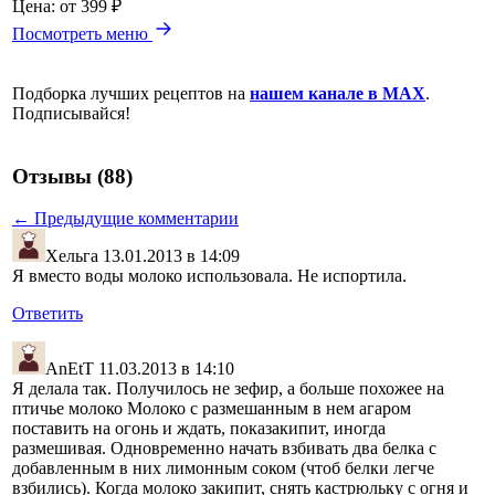
Цена:
от 399 ₽
Посмотреть меню
Подборка лучших рецептов на
нашем канале в MAX
.
Подписывайся!
Отзывы (88)
← Предыдущие комментарии
Хельга
13.01.2013 в 14:09
Я вместо воды молоко использовала. Не испортила.
Ответить
AnEtT
11.03.2013 в 14:10
Я делала так. Получилось не зефир, а больше похожее на
птичье молоко Молоко с размешанным в нем агаром
поставить на огонь и ждать, показакипит, иногда
размешивая. Одновременно начать взбивать два белка с
добавленным в них лимонным соком (чтоб белки легче
взбились). Когда молоко закипит, снять кастрюльку с огня и