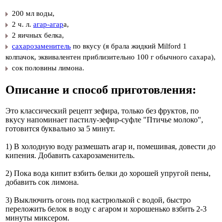
200 мл воды,
2 ч. л.
агар-агар
а,
2 яичных белка,
сахарозаменитель
по вкусу (я брала жидкий Milford 1
колпачок, эквивалентен приблизительно 100 г обычного сахара),
сок половины лимона.
Описание и способ приготовления:
Это классический рецепт зефира, только без фруктов, по
вкусу напоминает пастилу-зефир-суфле "Птичье молоко",
готовится буквально за 5 минут.
1) В холодную воду размешать агар и, помешивая, довести до
кипения. Добавить сахарозаменитель.
2) Пока вода кипит взбить белки до хорошей упругой пены,
добавить сок лимона.
3) Выключить огонь под кастрюлькой с водой, быстро
переложить белок в воду с агаром и хорошенько взбить 2-3
минуты миксером.