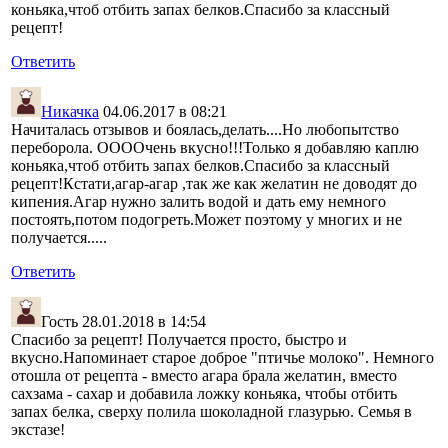
коньяка,чтоб отбить запах белков.Спасибо за классный
рецепт!
Ответить
Никачка
04.06.2017 в 08:21
Начиталась отзывов и боялась,делать....Но любопытство
переборола. ООООчень вкусно!!!Только я добавляю каплю
коньяка,чтоб отбить запах белков.Спасибо за классный
рецепт!Кстати,агар-агар ,так же как желатин не доводят до
кипения.Агар нужно залить водой и дать ему немного
постоять,потом подогреть.Может поэтому у многих и не
получается.....
Ответить
Гость
28.01.2018 в 14:54
Спасибо за рецепт! Получается просто, быстро и
вкусно.Напоминает старое доброе "птичье молоко". Немного
отошла от рецепта - вместо агара брала желатин, вместо
сахзама - сахар и добавила ложку коньяка, чтобы отбить
запах белка, сверху полила шоколадной глазурью. Семья в
экстазе!