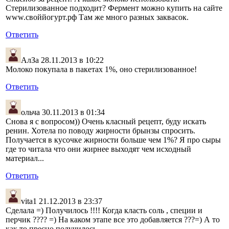
Стерилизованное подходит? Фермент можно купить на сайте
www.своййогурт.рф Там же много разных заквасок.
Ответить
АлЗа
28.11.2013 в 10:22
Молоко покупала в пакетах 1%, оно стерилизованное!
Ответить
ольча
30.11.2013 в 01:34
Снова я с вопросом)) Очень класный рецепт, буду искать
ренин. Хотела по поводу жирности брынзы спросить.
Получается в кусочке жирности больше чем 1%? Я про сыры
где то читала что они жирнее выходят чем исходный
материал...
Ответить
vita1
21.12.2013 в 23:37
Сделала =) Получилось !!!! Когда класть соль , специи и
перчик ???? =) На каком этапе все это добавляется ???=) А то
как то пресно получилось