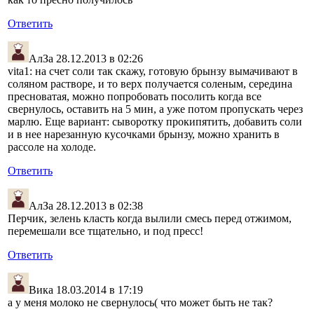
Ответить
АлЗа
28.12.2013 в 02:26
vita1: на счет соли так скажу, готовую брынзу вымачивают в
соляном растворе, и то верх получается соленым, середина
пресноватая, можно попробовать посолить когда все
свернулось, оставить на 5 мин, а уже потом пропускать через
марлю. Еще вариант: сыворотку прокипятить, добавить соли
и в нее нарезанную кусочками брынзу, можно хранить в
рассоле на холоде.
Ответить
АлЗа
28.12.2013 в 02:38
Перчик, зелень класть когда вылили смесь перед отжимом,
перемешали все тщательно, и под пресс!
Ответить
Вика
18.03.2014 в 17:19
а у меня молоко не свернулось( что может быть не так?