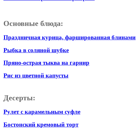
Основные блюда:
Праздничная курица, фаршированная блинами
Рыбка в соляной шубке
​Пряно-острая тыква на гарнир
Рис из цветной капусты
Десерты:
Рулет с карамельным суфле
Бостонский кремовый торт