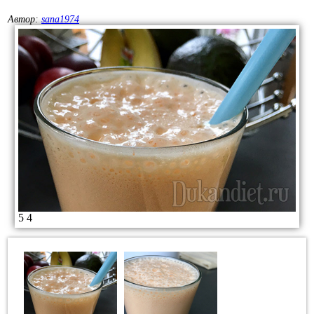
Автор:
sana1974
5
4