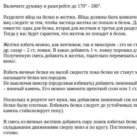
Включите духовку и разогрейте до 170° - 180°.
Разделите яйца на белки и желтки. Яйца должны быть комнат
яиц следите за тем, чтобы частица желтка не попало в белок. 
емкости: одна для белка, вторая для желтков и третья для разд
Тогда у вас будет гарантия, что желток не попадет в белок.
Желтки взбить можно, как венчиком, так и миксером - это не 
др. сахар – 2 ст. ложки. В какао добавить 1 ч. ложку порошка 
Полученную смесь добавить в желтки, тщательно перемешать и
вино/.
Взбить яичные белки на малой скорости пока белки не станут
насыщаете белки кислородом.
Не выключая миксер (продолжая взбивать) добавить лимонный со
– винный камень. Его можно заменить щепоткой соли или 1 ст
Поскольку в рецепте нет муки, мы добавляем лимонный сок или 
белки были плотные. Взбивать белки следует до устойчивых 
камень стабилизирует пену).
В смесь из яичных желтков добавить пару ложек взбитых белк
складывания движениями сверху вниз и по кругу. Постепенно 
готово.