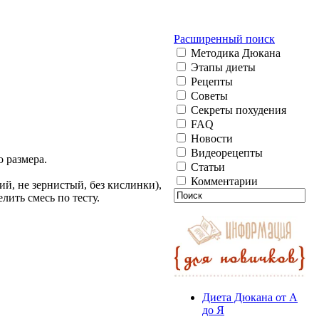
Расширенный поиск
Методика Дюкана
Этапы диеты
Рецепты
Советы
Секреты похудения
FAQ
Новости
Видеорецепты
о размера.
Статьи
Комментарии
й, не зернистый, без кислинки),
лить смесь по тесту.
Диета Дюкана от А
до Я