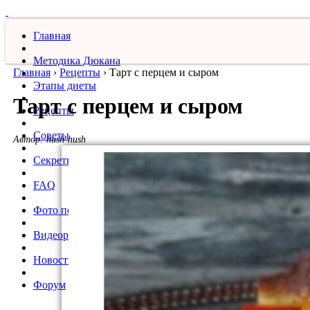
Главная
Методика Дюкана
Главная
›
Рецепты
›
Тарт с перцем и сыром
Этапы диеты
Тарт с перцем и сыром
Рецепты
Советы
Автор:
hush-hush
Секреты
FAQ
Фото похудевших
Видеорецепты
Новости
Форум