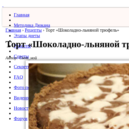
Главная
Методика Дюкана
Главная
›
Рецепты
›
Торт «Шоколадно-льняной трюфель»
Этапы диеты
Торт «Шоколадно-льняной т
Рецепты
Советы
Автор:
Свет_мой
Секреты
FAQ
Фото похудевших
Видеорецепты
Новости
Форум