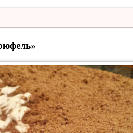
рюфель»