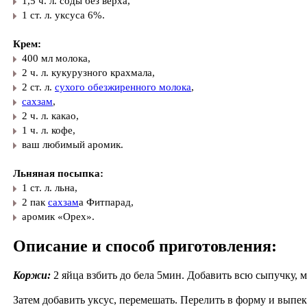
1,5 ч. л. соды без верха,
1 ст. л. уксуса 6%.
Крем:
400 мл молока,
2 ч. л. кукурузного крахмала,
2 ст. л.
сухого обезжиренного молока
,
сахзам
,
2 ч. л. какао,
1 ч. л. кофе,
ваш любимый аромик.
Льняная посыпка:
1 ст. л. льна,
2 пак
сахзам
а Фитпарад,
аромик «Орех».
Описание и способ приготовления:
Коржи:
2 яйца взбить до бела 5мин. Добавить всю сыпучку, м
Затем добавить уксус, перемешать. Перелить в форму и выпе