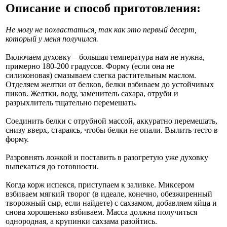
Описание и способ приготовления:
Не могу не похвастаться, так как это первый десерт,
который у меня получился.
Включаем духовку – большая температура нам не нужна,
примерно 180-200 градусов. Форму (если она не
силиконовая) смазываем слегка растительным маслом.
Отделяем желтки от белков, белки взбиваем до устойчивых
пиков. Желтки, воду, заменитель сахара, отруби и
разрыхлитель тщательно перемешать.
Соединить белки с отрубной массой, аккуратно перемешать,
снизу вверх, стараясь, чтобы белки не опали. Вылить тесто в
форму.
Разровнять ложкой и поставить в разогретую уже духовку
выпекаться до готовности.
Когда корж испекся, приступаем к заливке. Миксером
взбиваем мягкий творог (в идеале, конечно, обезжиренный
творожный сыр, если найдете) с сахзамом, добавляем яйца и
снова хорошенько взбиваем. Масса должна получиться
однородная, а крупинки сахзама разойтись.