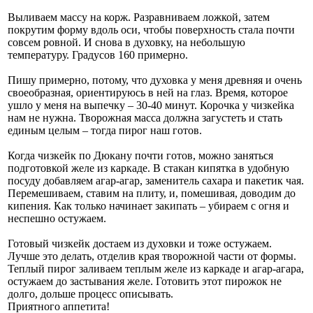
Выливаем массу на корж. Разравниваем ложкой, затем
покрутим форму вдоль оси, чтобы поверхность стала почти
совсем ровной. И снова в духовку, на небольшую
температуру. Градусов 160 примерно.
Пишу примерно, потому, что духовка у меня древняя и очень
своеобразная, ориентируюсь в ней на глаз. Время, которое
ушло у меня на выпечку – 30-40 минут. Корочка у чизкейка
нам не нужна. Творожная масса должна загустеть и стать
единым целым – тогда пирог наш готов.
Когда чизкейк по Дюкану почти готов, можно заняться
подготовкой желе из каркаде. В стакан кипятка в удобную
посуду добавляем агар-агар, заменитель сахара и пакетик чая.
Перемешиваем, ставим на плиту, и, помешивая, доводим до
кипения. Как только начинает закипать – убираем с огня и
неспешно остужаем.
Готовый чизкейк достаем из духовки и тоже остужаем.
Лучше это делать, отделив края творожной части от формы.
Теплый пирог заливаем теплым желе из каркаде и агар-агара,
остужаем до застывания желе. Готовить этот пирожок не
долго, дольше процесс описывать.
Приятного аппетита!