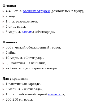
Основа:
4-4,5 ст. л.
овсяных отрубей
(размолотых в муку),
2 яйца,
1 ч. л. разрыхлителя,
2 ст. л. воды,
3 мерн. л.
сахзам
а «Фитпарад».
Начинка:
800 г мягкий обезжиренный творог,
2 яйца,
19 мерн. л. «Фитпарад»,
0,5 пакетика 1 г ванилина,
2-3 кап. ягодного ароматизатора.
Для украшения:
1 пакетик чая каркаде,
3 мерн. л. «Фитпарада»,
1 ч. л. с небольшой горкой
агар-агар
а,
200-250 мл воды.