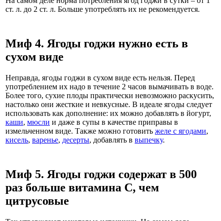
На самом деле норма потребления ягод годжи в сутки – от 1
ст. л. до 2 ст. л. Больше употреблять их не рекомендуется.
Миф 4. Ягоды годжи нужно есть в
сухом виде
Неправда, ягоды годжи в сухом виде есть нельзя. Перед
употреблением их надо в течение 2 часов вымачивать в воде.
Более того, сухие плоды практически невозможно раскусить,
настолько они жесткие и невкусные. В идеале ягоды следует
использовать как дополнение: их можно добавлять в йогурт,
каши
,
мюсли
и даже в супы в качестве приправы в
измельченном виде. Также можно готовить
желе с ягодами
,
кисель
,
варенье
,
десерты
, добавлять в
выпечку
.
Миф 5. Ягоды годжи содержат в 500
раз больше витамина С, чем
цитрусовые